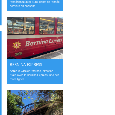
l’expérience du 9-Euro Ticket de l’année
dernière en passant...
BERNINA EXPRESS
Après le Glacier Express, direction
l’Italie avec le Bernina Express, une des
rares lignes...