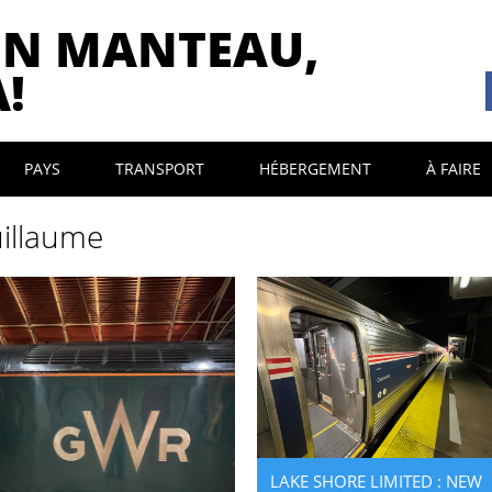
ON MANTEAU,
!
PAYS
TRANSPORT
HÉBERGEMENT
À FAIRE
illaume
LAKE SHORE LIMITED : NEW