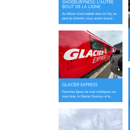
SHOEBURYNESS: L’AUTRE
BOUT DE LA LIGNE
Au détour d’une balade dans la City, au
pied du Gherkin, nous avons trouvé...
GLACIER EXPRESS
Parmi les lignes de train mythiques sur
notre liste, le Glacier Express et le...