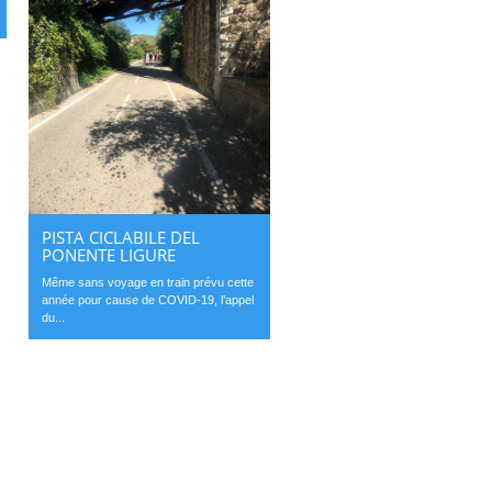
PISTA CICLABILE DEL
PONENTE LIGURE
Même sans voyage en train prévu cette
année pour cause de COVID-19, l’appel
du...