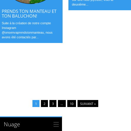
deuxième...
PRENDS TON MANTEAU ET
TON BALUCHON!
Suite à la création de notre compte
Instagram
@onsenvaprendstonmanteau, nous
avons été contactés par...
1
2
3
…
10
SUIVANT »
Nuage