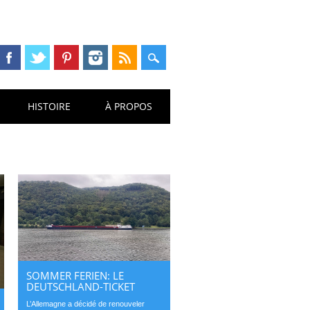
HISTOIRE
À PROPOS
SOMMER FERIEN: LE
DEUTSCHLAND-TICKET
L’Allemagne a décidé de renouveler