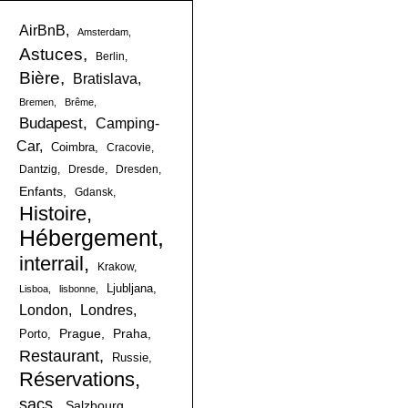
AirBnB
Amsterdam
Astuces
Berlin
Bière
Bratislava
Bremen
Brême
Budapest
Camping-
Car
Coimbra
Cracovie
Dantzig
Dresde
Dresden
Enfants
Gdansk
Histoire
Hébergement
interrail
Krakow
Ljubljana
Lisboa
lisbonne
London
Londres
Prague
Praha
Porto
Restaurant
Russie
Réservations
sacs
Salzbourg