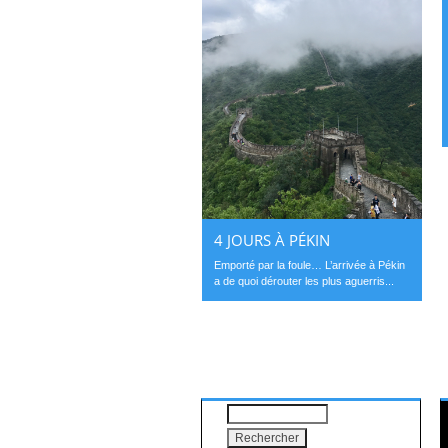
4 JOURS À PÉKIN
Emporté par la foule… L’arrivée à Pékin
a de quoi dérouter les plus aguerris...
Rechercher :