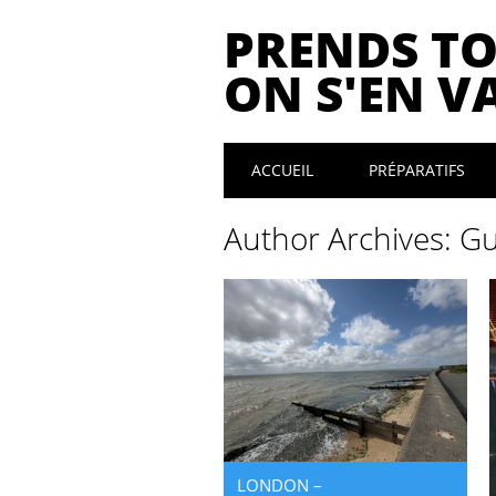
PRENDS T
ON S'EN VA
Main menu
Skip
ACCUEIL
PRÉPARATIFS
to
content
Author Archives:
Gu
LONDON –