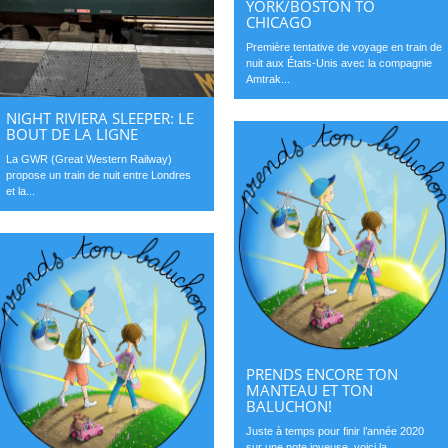
YORK/BOSTON TO
CHICAGO
Première tentative de voyage en train de
nuit aux États-Unis avec la compagnie
Amtrak...
NIGHT RIVIERA SLEEPER: LE
BOUT DE LA LIGNE
La GWR (Great Western Railway)
propose un train de nuit entre Londres
et la...
PRENDS ENCORE TON
MANTEAU ET TON
BALUCHON!
Juste à temps pour finir l’année 2020
sur une note joyeuse, voici la