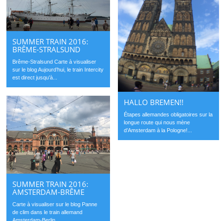
SUMMER TRAIN 2016:
BRÊME-STRALSUND
Brême-Stralsund Carte à visualiser
sur le blog Aujourd’hui, le train Intercity
est direct jusqu’à...
HALLO BREMEN!!
Étapes allemandes obligatoires sur la
longue route qui nous mène
d’Amsterdam à la Pologne!...
SUMMER TRAIN 2016:
AMSTERDAM-BRÊME
Carte à visualiser sur le blog Panne
de clim dans le train allemand
Amsterdam-Berlin...