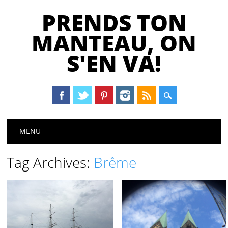
PRENDS TON
MANTEAU, ON
S'EN VA!
Main menu
Skip
MENU
to
content
Tag Archives:
Brême