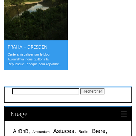
PRAHA – DRESDEN
Carte à visualiser sur le blog.
Aujourd’hui, nous quittons la
République Tchèque pour rejoindre...
Rechercher :
Nuage
Astuces
Bière
AirBnB
Berlin
Amsterdam