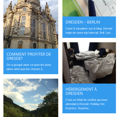
DRESDEN – BERLIN
Carte à visualiser sur le blog. Dernier
trajet de notre trip Interrail. Snif. Les...
COMMENT PROFITER DE
DRESDE?
On a groupé dans ce post les bons
plans ainsi que les choses à...
HÉBERGEMENT À
DRESDEN
C’est un hôtel de chaîne qui nous
attendait à Dresde: Holiday Inn
Express. Surprise...