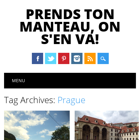
PRENDS TON
MANTEAU, ON
S'EN VA!
Main menu
Skip
MENU
to
content
Tag Archives:
Prague