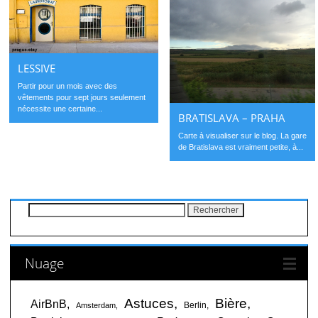
LESSIVE
Partir pour un mois avec des
vêtements pour sept jours seulement
nécessite une certaine...
BRATISLAVA – PRAHA
Carte à visualiser sur le blog. La gare
de Bratislava est vraiment petite, à...
Rechercher :
Nuage
Astuces
Bière
AirBnB
Berlin
Amsterdam