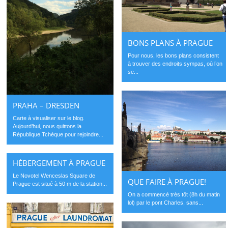
BONS PLANS À PRAGUE
Pour nous, les bons plans consistent
à trouver des endroits sympas, où l’on
se...
PRAHA – DRESDEN
Carte à visualiser sur le blog.
Aujourd’hui, nous quittons la
République Tchèque pour rejoindre...
HÉBERGEMENT À PRAGUE
Le Novotel Wenceslas Square de
QUE FAIRE À PRAGUE!
Prague est situé à 50 m de la station...
On a commencé très tôt (8h du matin
lol) par le pont Charles, sans...