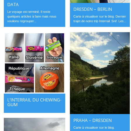
DATA
DRESDEN – BERLIN
Le voyage est terminé. Il reste
quelques articles à faire mais nous
Carte à visualiser sur le blog. Dernier
voulions regrouper...
trajet de notre trip Interrail. Snif. Les...
L’INTERRAIL DU CHEWING-
GUM
PRAHA – DRESDEN
Carte à visualiser sur le blog.