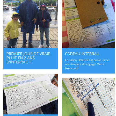
PREMIER JOUR DE VRAIE
CADEAU INTERRAIL
PLUIE EN 2 ANS
Le cadeau Interrail est arrivé, avec
D’INTERRAIL!!!
nos dossiers de voyage! Merci
beaucoup!