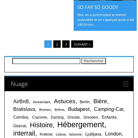
SO FAR SO GOOD!!
Bon, on a synchronisé la montre-
podomètre et on s’aperçoit qu’on a fait
140,54 km....
1
2
3
SUIVANT »
Rechercher :
Nuage
Astuces
Bière
AirBnB
Berlin
Amsterdam
Budapest
Bratislava
Camping-Car
Bremen
Brême
Enfants
Coimbra
Cracovie
Dantzig
Dresde
Dresden
Hébergement
Histoire
Gdansk
interrail
London
Ljubljana
Krakow
Lisboa
lisbonne