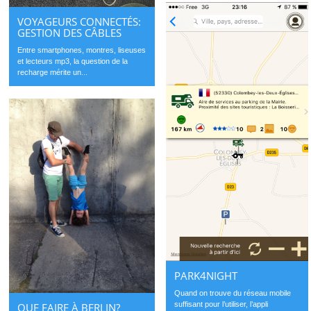
VOYAGEURS CONNECTÉS:
GESTION DES CÂBLES
Entre smartphones, montres, liseuses
et lecteurs mp3, la question de la
recharge mérite un...
PARK4NIGHT
Quand on trouve du réseau mobile
suffisant pour l’utiliser, l’appli
QUE FAIRE À BERLIN?