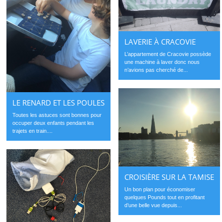
LAVERIE À CRACOVIE
L’appartement de Cracovie possède
une machine à laver donc nous
n’avions pas cherché de...
LE RENARD ET LES POULES
Toutes les astuces sont bonnes pour
occuper deux enfants pendant les
trajets en train....
CROISIÈRE SUR LA TAMISE
Un bon plan pour économiser
quelques Pounds tout en profitant
d’une belle vue depuis...