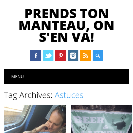
PRENDS TON
MANTEAU, ON
S'EN VA!
Main menu
Skip
MENU
to
content
Tag Archives:
Astuces