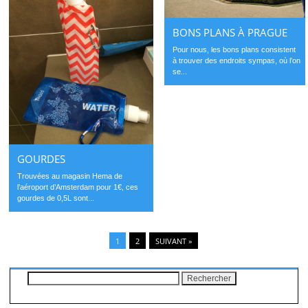
BONS PLANS À PRAGUE
Pour nous, les bons plans consistent
à trouver des endroits sympas, où l’on
se...
GOURDES
Trouvées au magasin Hema de
l’aéroport d’Amsterdam pour 1€, ces
gourdes de 0,5L sont...
1
2
SUIVANT »
Rechercher :