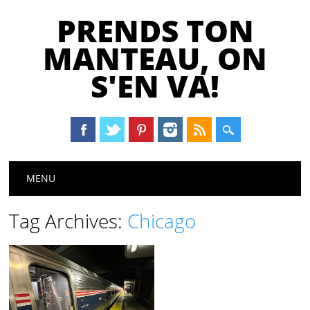
PRENDS TON
MANTEAU, ON
S'EN VA!
Main menu
Skip
MENU
to
content
Tag Archives:
Chicago