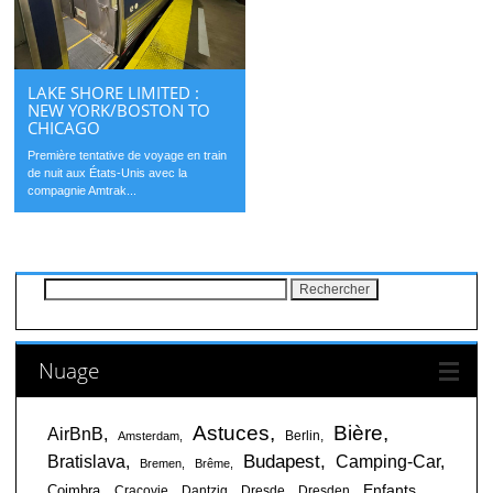
LAKE SHORE LIMITED :
NEW YORK/BOSTON TO
CHICAGO
Première tentative de voyage en train
de nuit aux États-Unis avec la
compagnie Amtrak...
Rechercher :
Nuage
Astuces
Bière
AirBnB
Berlin
Amsterdam
Budapest
Bratislava
Camping-Car
Bremen
Brême
Enfants
Coimbra
Cracovie
Dantzig
Dresde
Dresden