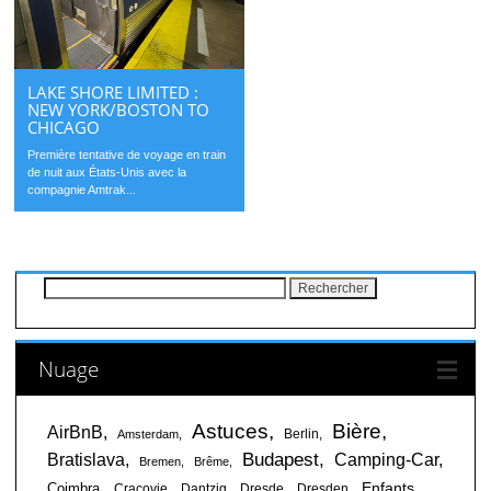
LAKE SHORE LIMITED :
NEW YORK/BOSTON TO
CHICAGO
Première tentative de voyage en train
de nuit aux États-Unis avec la
compagnie Amtrak...
Rechercher :
Nuage
Astuces
Bière
AirBnB
Berlin
Amsterdam
Budapest
Bratislava
Camping-Car
Bremen
Brême
Enfants
Coimbra
Cracovie
Dantzig
Dresde
Dresden