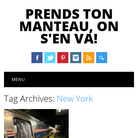
PRENDS TON
MANTEAU, ON
S'EN VA!
Main menu
Skip
MENU
to
content
Tag Archives:
New York