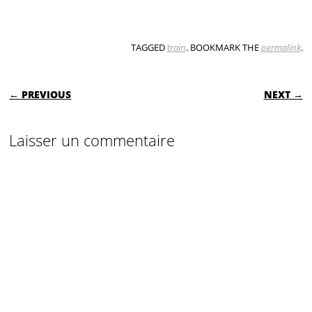
TAGGED
train
. BOOKMARK THE
permalink
.
POST NAVIGATION
← PREVIOUS
NEXT →
Laisser un commentaire