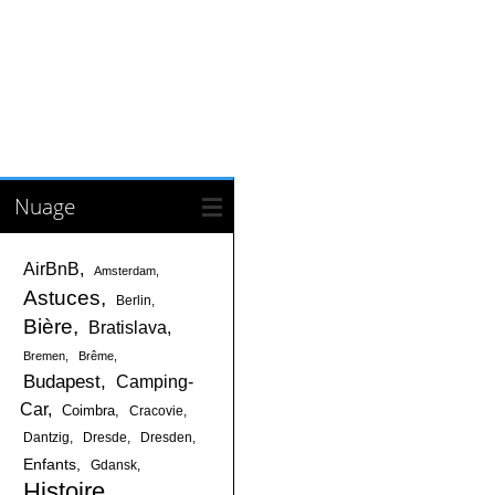
Nuage
AirBnB
Amsterdam
Astuces
Berlin
Bière
Bratislava
Bremen
Brême
Budapest
Camping-
Car
Coimbra
Cracovie
Dantzig
Dresde
Dresden
Enfants
Gdansk
Histoire