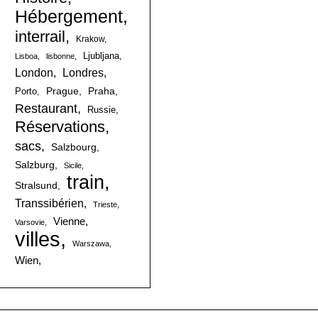
Hébergement
interrail
Krakow
Ljubljana
Lisboa
lisbonne
London
Londres
Prague
Praha
Porto
Restaurant
Russie
Réservations
sacs
Salzbourg
Salzburg
Sicile
train
Stralsund
Transsibérien
Trieste
Vienne
Varsovie
villes
Warszawa
Wien