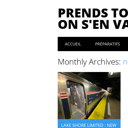
PRENDS T
ON S'EN VA
Main menu
Skip
ACCUEIL
PRÉPARATIFS
to
content
Monthly Archives:
n
LAKE SHORE LIMITED : NEW