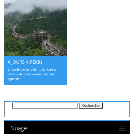
4 JOURS À PÉKIN
Emporté par la foule… L’arrivée à
Pékin a de quoi dérouter les plus
aguerris...
Rechercher :
Nuage