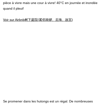
pièce à vivre mais une cour à vivre! 40°C en journée et inondée
quand il pleut!
Voir sur Airbnb
树下庭院
(
紧邻南锣、后海、故宫
)
Se promener dans les hutongs est un régal. De nombreuses