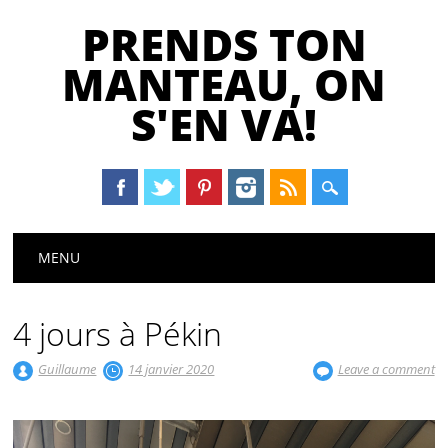
PRENDS TON
MANTEAU, ON
S'EN VA!
Main menu
Skip
MENU
to
content
4 jours à Pékin
Guillaume
14 janvier 2020
Leave a comment