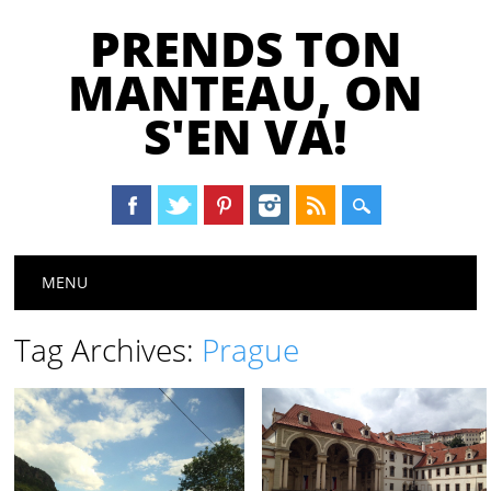
PRENDS TON
MANTEAU, ON
S'EN VA!
Main menu
Skip
MENU
to
content
Tag Archives:
Prague