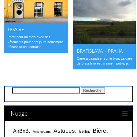
LESSIVE
Partir pour un mois avec des
vêtements pour sept jours seulement
nécessite une certaine...
BRATISLAVA – PRAHA
Carte à visualiser sur le blog. La gare
de Bratislava est vraiment petite, à...
Rechercher :
Nuage
Astuces
Bière
AirBnB
Berlin
Amsterdam