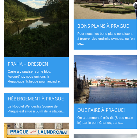
BONS PLANS À PRAGUE
Pour nous, les bons plans consistent
à trouver des endroits sympas, où l’on
se...
PRAHA – DRESDEN
Carte à visualiser sur le blog.
Aujourd’hui, nous quittons la
République Tchèque pour rejoindre...
HÉBERGEMENT À PRAGUE
Le Novotel Wenceslas Square de
QUE FAIRE À PRAGUE!
Prague est situé à 50 m de la station...
On a commencé très tôt (8h du matin
lol) par le pont Charles, sans...