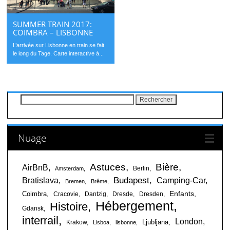
SUMMER TRAIN 2017:
COIMBRA – LISBONNE
L’arrivée sur Lisbonne en train se fait
le long du Tage. Carte interactive à...
Rechercher :
Nuage
Astuces
Bière
AirBnB
Berlin
Amsterdam
Budapest
Bratislava
Camping-Car
Bremen
Brême
Enfants
Coimbra
Cracovie
Dantzig
Dresde
Dresden
Hébergement
Histoire
Gdansk
interrail
London
Ljubljana
Krakow
Lisboa
lisbonne