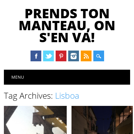
PRENDS TON
MANTEAU, ON
S'EN VA!
Main menu
Skip
MENU
to
content
Tag Archives:
Lisboa