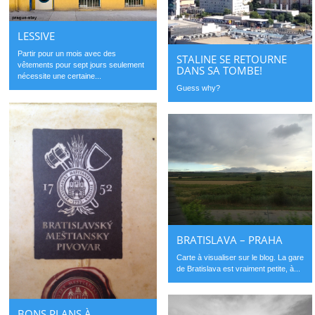
LESSIVE
Partir pour un mois avec des
STALINE SE RETOURNE
vêtements pour sept jours seulement
DANS SA TOMBE!
nécessite une certaine...
Guess why?
BRATISLAVA – PRAHA
Carte à visualiser sur le blog. La gare
de Bratislava est vraiment petite, à...
BONS PLANS À