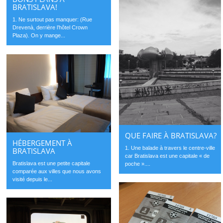
BRATISLAVA!
1. Ne surtout pas manquer: (Rue
Drevenà, derrière l’hôtel Crown
Plaza). On y mange...
QUE FAIRE À BRATISLAVA?
HÉBERGEMENT À
1. Une balade à travers le centre-ville
BRATISLAVA
car Bratislava est une capitale « de
Bratislava est une petite capitale
poche »....
comparée aux villes que nous avons
visité depuis le...