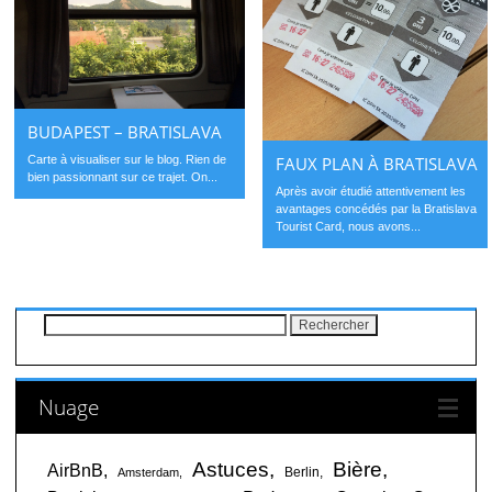
BUDAPEST – BRATISLAVA
Carte à visualiser sur le blog. Rien de
FAUX PLAN À BRATISLAVA
bien passionnant sur ce trajet. On...
Après avoir étudié attentivement les
avantages concédés par la Bratislava
Tourist Card, nous avons...
Rechercher :
Nuage
Astuces
Bière
AirBnB
Berlin
Amsterdam