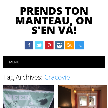
PRENDS TON
MANTEAU, ON
S'EN VA!
Main menu
Skip
MENU
to
content
Tag Archives:
Cracovie