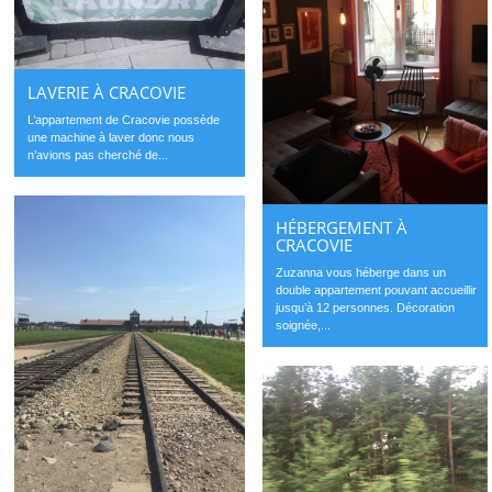
LAVERIE À CRACOVIE
L’appartement de Cracovie possède
une machine à laver donc nous
n’avions pas cherché de...
HÉBERGEMENT À
CRACOVIE
Zuzanna vous héberge dans un
double appartement pouvant accueillir
jusqu’à 12 personnes. Décoration
soignée,...