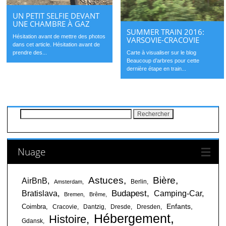
UN PETIT SELFIE DEVANT
UNE CHAMBRE À GAZ
SUMMER TRAIN 2016:
Hésitation avant de mettre des photos
VARSOVIE-CRACOVIE
dans cet article. Hésitation avant de
Carte à visualiser sur le blog
prendre des...
Beaucoup d’arbres pour cette
dernière étape en train...
Rechercher :
Nuage
Astuces
Bière
AirBnB
Berlin
Amsterdam
Budapest
Bratislava
Camping-Car
Bremen
Brême
Enfants
Coimbra
Cracovie
Dantzig
Dresde
Dresden
Hébergement
Histoire
Gdansk