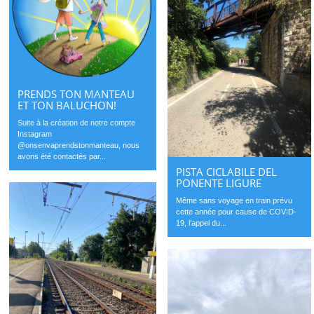
PRENDS TON MANTEAU
ET TON BALUCHON!
Suite à la création de notre compte
Instagram
@onsenvaprendstonmanteau, nous
avons été contactés par...
PISTA CICLABILE DEL
PONENTE LIGURE
Même sans voyage en train prévu
cette année pour cause de COVID-
19, l’appel du...