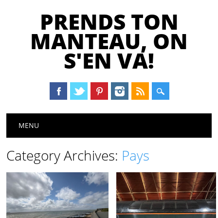
PRENDS TON
MANTEAU, ON
S'EN VA!
Main menu
Skip
MENU
to
content
Category Archives:
Pays