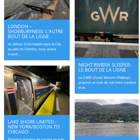
LONDON –
SHOEBURYNESS: L’AUTRE
BOUT DE LA LIGNE
Au détour d’une balade dans la City,
au pied du Gherkin, nous avons
trouvé...
NIGHT RIVIERA SLEEPER:
LE BOUT DE LA LIGNE
La GWR (Great Western Railway)
propose un train de nuit entre Londres
et la...
LAKE SHORE LIMITED :
NEW YORK/BOSTON TO
CHICAGO
Première tentative de voyage en train