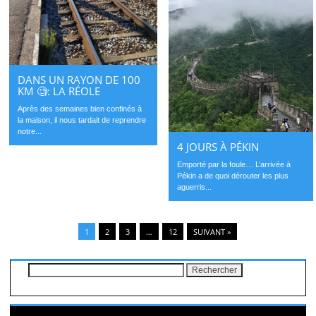
DANS UN RAYON DE 100
KM 🧐: LA RÉOLE
Après des semaines bien confinés à
la maison, il nous tardait de reprendre
notre...
4 JOURS À PÉKIN
Emporté par la foule… L’arrivée à
Pékin a de quoi dérouter les plus
aguerris...
1
2
3
…
12
SUIVANT »
Rechercher :