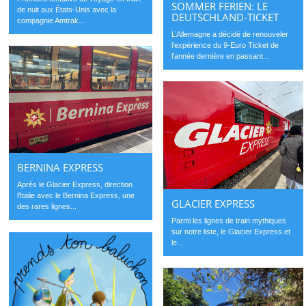
SOMMER FERIEN: LE
de nuit aux États-Unis avec la
DEUTSCHLAND-TICKET
compagnie Amtrak...
L’Allemagne a décidé de renouveler
l’expérience du 9-Euro Ticket de
l’année dernière en passant...
BERNINA EXPRESS
Après le Glacier Express, direction
l’Italie avec le Bernina Express, une
GLACIER EXPRESS
des rares lignes...
Parmi les lignes de train mythiques
sur notre liste, le Glacier Express et
le...