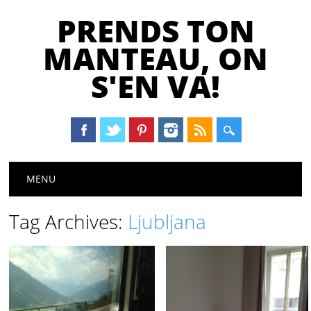
PRENDS TON
MANTEAU, ON
S'EN VA!
Main menu
Skip
MENU
to
content
Tag Archives:
Ljubljana