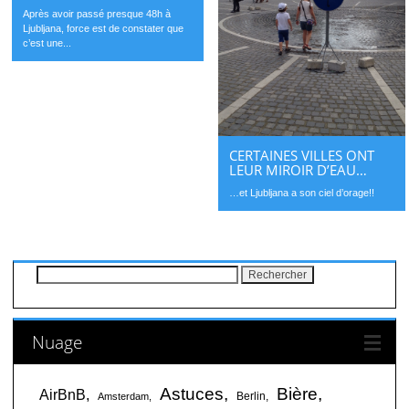
Après avoir passé presque 48h à
Ljubljana, force est de constater que
c’est une...
CERTAINES VILLES ONT
LEUR MIROIR D’EAU…
…et Ljubljana a son ciel d’orage!!
Rechercher :
Nuage
Astuces
Bière
AirBnB
Berlin
Amsterdam