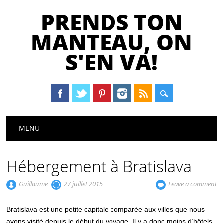
PRENDS TON
MANTEAU, ON
S'EN VA!
Main menu
Skip
MENU
to
content
Hébergement à Bratislava
Guillaume
27 juillet 2015
Leave a comment
Bratislava est une petite capitale comparée aux villes que nous
avons visité depuis le début du voyage. Il y a donc moins d’hôtels