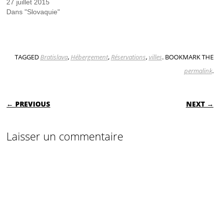
27 juillet 2015
Dans "Slovaquie"
TAGGED
Bratislava
,
Hébergement
,
Réservations
,
villes
. BOOKMARK THE
permalink
.
POST NAVIGATION
← PREVIOUS
NEXT →
Laisser un commentaire