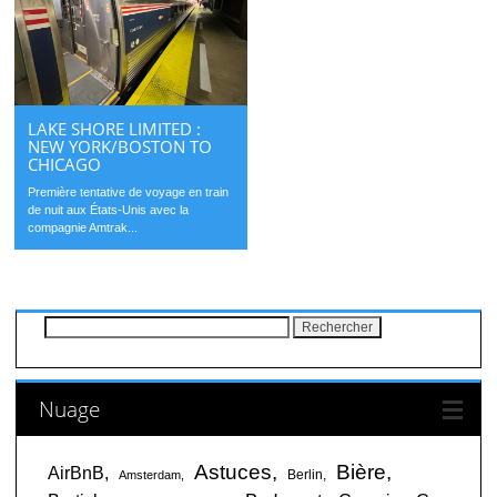
LAKE SHORE LIMITED :
NEW YORK/BOSTON TO
CHICAGO
Première tentative de voyage en train
de nuit aux États-Unis avec la
compagnie Amtrak...
Rechercher :
Nuage
Astuces
Bière
AirBnB
Berlin
Amsterdam