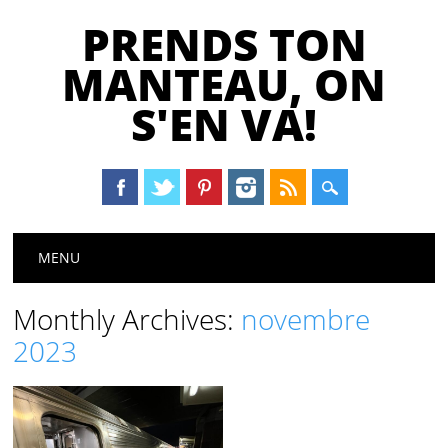
PRENDS TON
MANTEAU, ON
S'EN VA!
Main menu
Skip
MENU
to
content
Monthly Archives:
novembre
2023