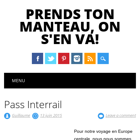
PRENDS TON
MANTEAU, ON
S'EN VA!
Main menu
Skip
MENU
to
content
Pass Interrail
Guillaume
13 juin 2015
Leave a comment
Pour notre voyage en Europe
centrale, nous nous sommes