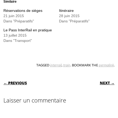
Similaire
Réservations de sièges
Itinéraire
21 juin 2015
28 juin 2015
Dans "Préparatifs"
Dans "Préparatifs"
Le Pass InterRail en pratique
13 juillet 2015
Dans "Transport"
TAGGED
interrail
,
train
. BOOKMARK THE
permalink
.
POST NAVIGATION
← PREVIOUS
NEXT →
Laisser un commentaire