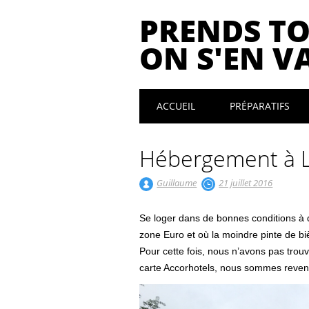
PRENDS T
ON S'EN VA
Main menu
Skip
ACCUEIL
PRÉPARATIFS
to
content
Hébergement à L
Guillaume
21 juillet 2016
Se loger dans de bonnes conditions à
zone Euro et où la moindre pinte de bièr
Pour cette fois, nous n’avons pas tro
carte Accorhotels, nous sommes revenu