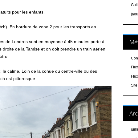
Gui
atuits pour les enfants.
jao
ch). En bordure de zone 2 pour les transports en
Mé
iques de Londres sont en moyenne à 45 minutes porte à
e droite de la Tamise et on doit prendre un train aérien
étro.
Con
Flux
 le calme. Loin de la cohue du centre-ville ou des
Flu
ich est pittoresque.
Sit
Arc
juil