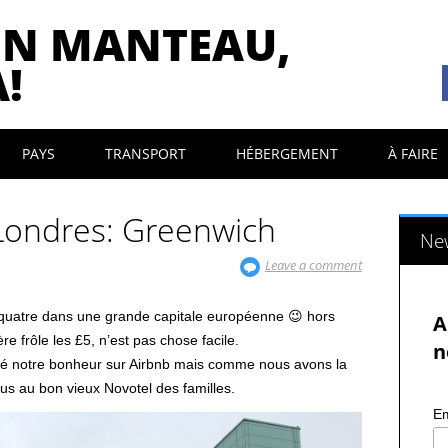
ON MANTEAU,
!
PAYS
TRANSPORT
HÉBERGEMENT
À FAIRE
ondres: Greenwich
New
Leave a comment
 quatre dans une grande capitale européenne 😉 hors
A
e frôle les £5, n’est pas chose facile.
n
uvé notre bonheur sur Airbnb mais comme nous avons la
s au bon vieux Novotel des familles.
Em