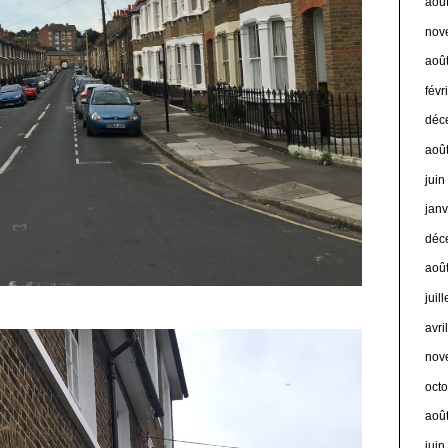
aoû
nov
aoû
févr
déc
aoû
jui
jan
déc
aoû
juil
avri
nov
oct
aoû
jui