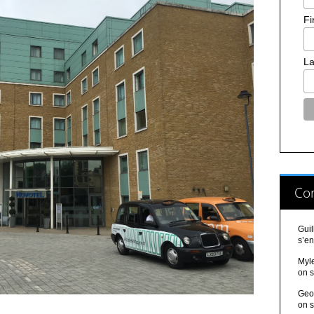
Fi
La
Co
Gui
s’en
Myl
on s
Geo
on s