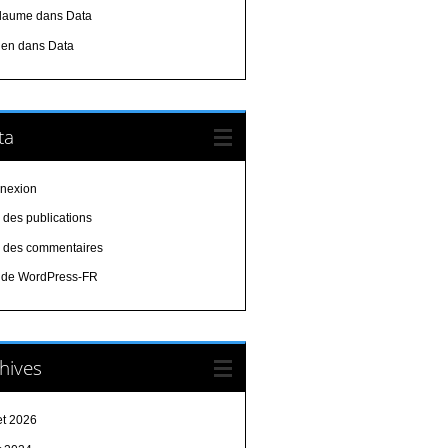
llaume
dans
Data
uen
dans
Data
ta
nexion
 des publications
x des commentaires
e de WordPress-FR
hives
let 2026