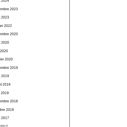
t 2024
embre 2023
t 2023
ier 2022
embre 2020
t 2020
n 2020
vier 2020
embre 2019
t 2019
let 2019
l 2019
embre 2018
obre 2018
t 2017
n 2017