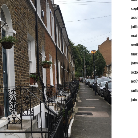
sep
aoû
juil
mai
avri
mar
jan
oct
aoû
juil
jui