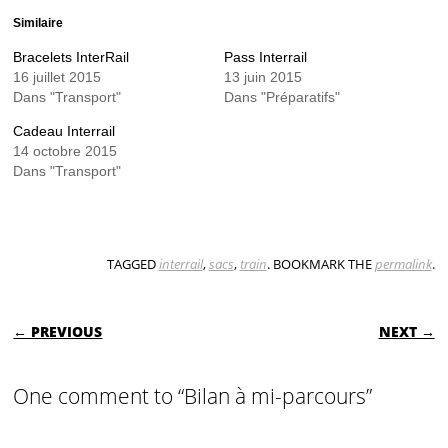
Similaire
Bracelets InterRail
Pass Interrail
16 juillet 2015
13 juin 2015
Dans "Transport"
Dans "Préparatifs"
Cadeau Interrail
14 octobre 2015
Dans "Transport"
TAGGED
interrail
,
sacs
,
train
. BOOKMARK THE
permalink
.
POST NAVIGATION
← PREVIOUS
NEXT →
One comment to “Bilan à mi-parcours”