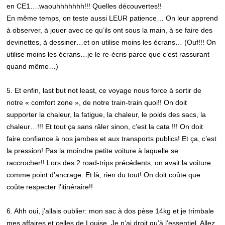
en CE1….waouhhhhhhh!!! Quelles découvertes!!
En même temps, on teste aussi LEUR patience… On leur apprend
à observer, à jouer avec ce qu’ils ont sous la main, à se faire des
devinettes, à dessiner…et on utilise moins les écrans… (Ouf!!! On
utilise moins les écrans…je le re-écris parce que c’est rassurant
quand même…)
5. Et enfin, last but not least, ce voyage nous force à sortir de
notre « comfort zone », de notre train-train quoi!! On doit
supporter la chaleur, la fatigue, la chaleur, le poids des sacs, la
chaleur…!!! Et tout ça sans râler sinon, c’est la cata !!! On doit
faire confiance à nos jambes et aux transports publics! Et ça, c’est
la pression! Pas la moindre petite voiture à laquelle se
raccrocher!! Lors des 2 road-trips précédents, on avait la voiture
comme point d’ancrage. Et là, rien du tout! On doit coûte que
coûte respecter l’itinéraire!!
6. Ahh oui, j’allais oublier: mon sac à dos pèse 14kg et je trimbale
mes affaires et celles de Louise. Je n’ai droit qu’à l’essentiel. Allez,