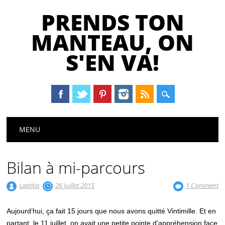
PRENDS TON
MANTEAU, ON
S'EN VA!
Main menu
Skip
MENU
to
content
Bilan à mi-parcours
Laetitia
26 juillet 2015
1 Comment
Aujourd’hui, ça fait 15 jours que nous avons quitté Vintimille. Et en
partant, le 11 juillet, on avait une petite pointe d’appréhension face