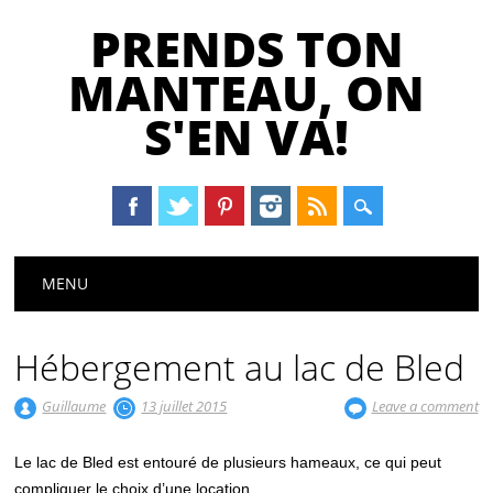
PRENDS TON
MANTEAU, ON
S'EN VA!
Main menu
Skip
MENU
to
content
Hébergement au lac de Bled
Guillaume
13 juillet 2015
Leave a comment
Le lac de Bled est entouré de plusieurs hameaux, ce qui peut
compliquer le choix d’une location.