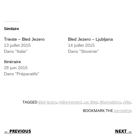
Similaire
Trieste – Bled Jezero
Bled Jezero – Ljubljana
13 juillet 2015
14 juillet 2015
Dans "Italie"
Dans "Slovénie"
Itinéraire
28 juin 2015
Dans "Préparatifs"
TAGGED
Bled Jezero
,
Hébergement
,
Lac Bled
,
Réservations
,
villes
.
BOOKMARK THE
permalink
.
POST NAVIGATION
← PREVIOUS
NEXT →